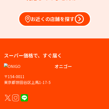
お近くの店舗を探す
スーパー価格で、すぐ届く
オニゴー
〒154-0011
東京都世田谷区上馬1-17-5