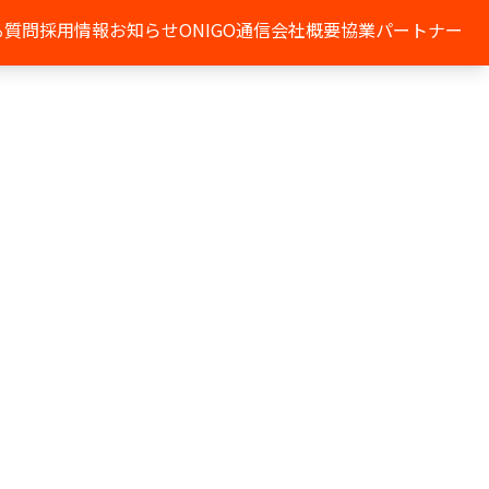
る質問
採用情報
お知らせ
ONIGO通信
会社概要
協業パートナー