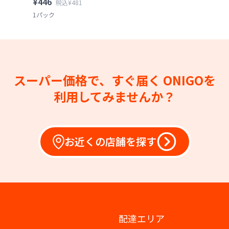
¥446
税込¥481
1パック
スーパー価格で、すぐ届く
ONIGOを
利用してみませんか？
お近くの店舗を探す
配達エリア