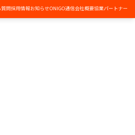
る質問
採用情報
お知らせ
ONIGO通信
会社概要
協業パートナー