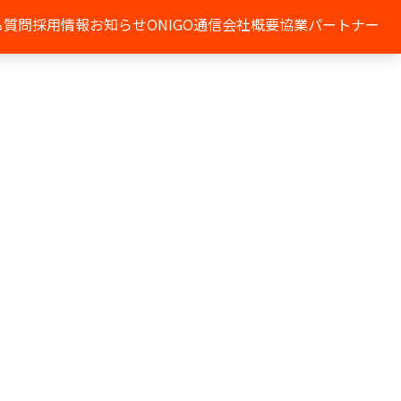
る質問
採用情報
お知らせ
ONIGO通信
会社概要
協業パートナー