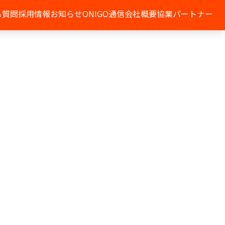
る質問
採用情報
お知らせ
ONIGO通信
会社概要
協業パートナー