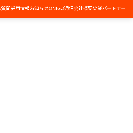
る質問
採用情報
お知らせ
ONIGO通信
会社概要
協業パートナー