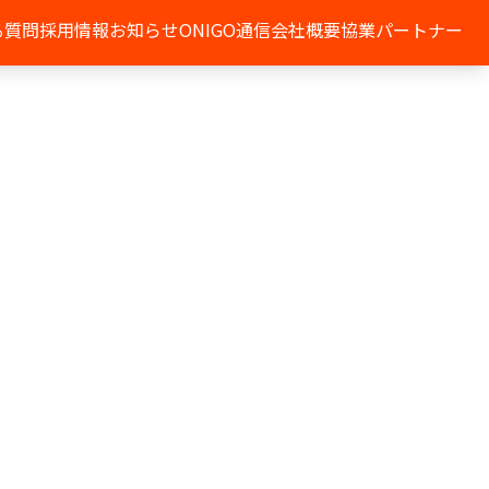
る質問
採用情報
お知らせ
ONIGO通信
会社概要
協業パートナー