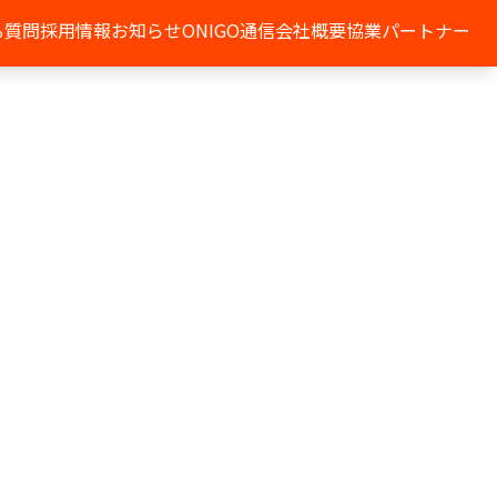
る質問
採用情報
お知らせ
ONIGO通信
会社概要
協業パートナー