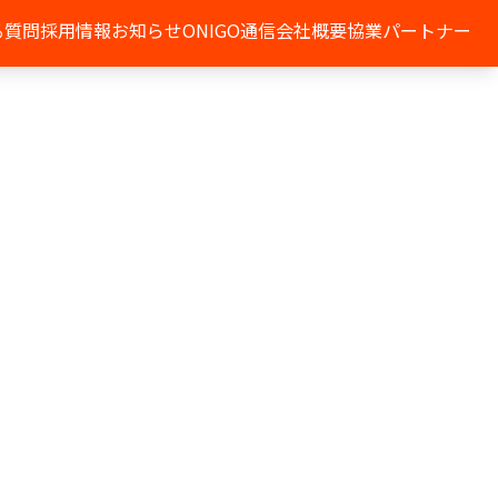
る質問
採用情報
お知らせ
ONIGO通信
会社概要
協業パートナー