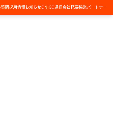
る質問
採用情報
お知らせ
ONIGO通信
会社概要
協業パートナー