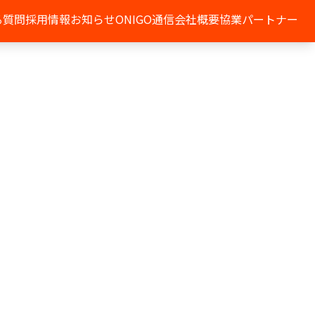
る質問
採用情報
お知らせ
ONIGO通信
会社概要
協業パートナー