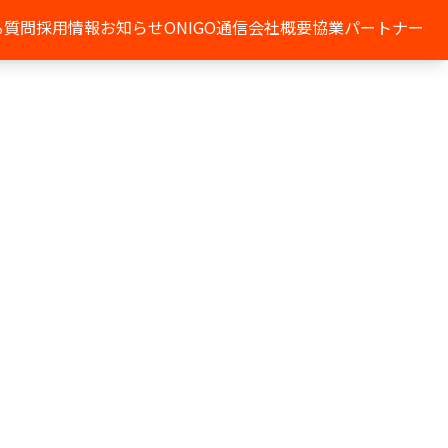
る質問
採用情報
お知らせ
ONIGO通信
会社概要
協業パートナー