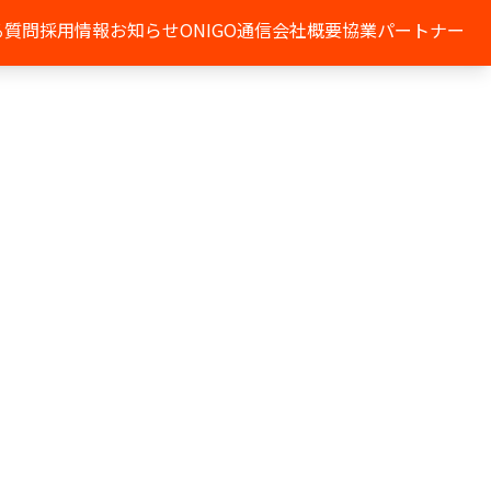
る質問
採用情報
お知らせ
ONIGO通信
会社概要
協業パートナー