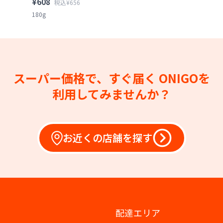
¥608
税込¥656
180g
スーパー価格で、すぐ届く
ONIGOを
利用してみませんか？
お近くの店舗を探す
配達エリア