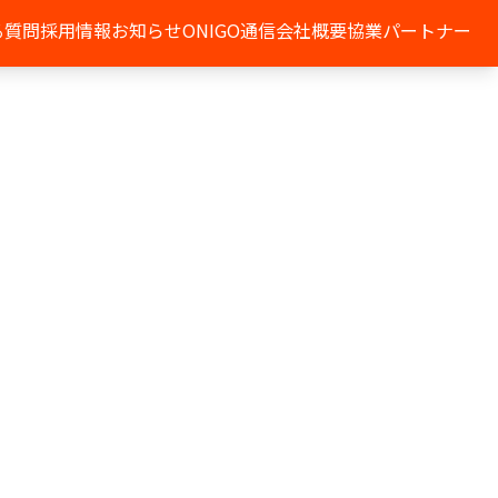
る質問
採用情報
お知らせ
ONIGO通信
会社概要
協業パートナー