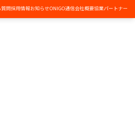
る質問
採用情報
お知らせ
ONIGO通信
会社概要
協業パートナー