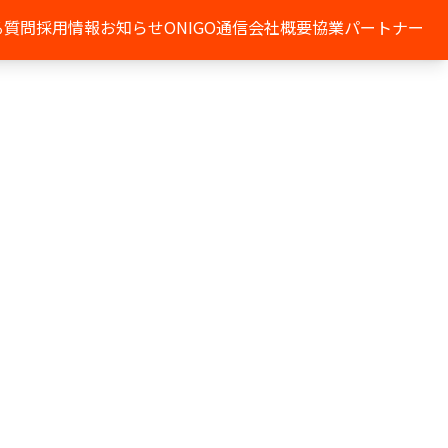
る質問
採用情報
お知らせ
ONIGO通信
会社概要
協業パートナー