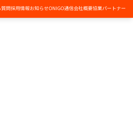
る質問
採用情報
お知らせ
ONIGO通信
会社概要
協業パートナー