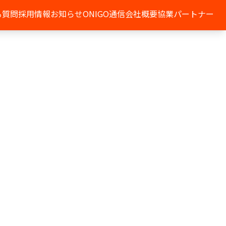
る質問
採用情報
お知らせ
ONIGO通信
会社概要
協業パートナー