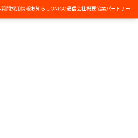
る質問
採用情報
お知らせ
ONIGO通信
会社概要
協業パートナー