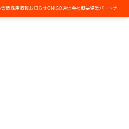
る質問
採用情報
お知らせ
ONIGO通信
会社概要
協業パートナー