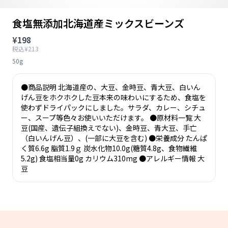
食塩無添加北海道産ミックスビーンズ
¥198
税込¥213
50g
●商品説明 北海道産の、大豆、金時豆、青大豆、白いん
げん豆をホクホクした豆本来の味わいにするため、食塩を
使わずドライパックにしました。サラダ、カレー、シチュ
ー、スープ等色々お使いいただけます。 ●原材料一覧 大
豆(国産、遺伝子組換えでない)、金時豆、青大豆、手亡
（白いんげん豆）、(一部に大豆を含む) ●栄養成分 たんぱ
く質6.6g 脂質1.9ｇ 炭水化物10.0g(糖質4.8g、食物繊維
5.2g) 食塩相当量0g カリウム310mg ●アレルギー情報 大
豆