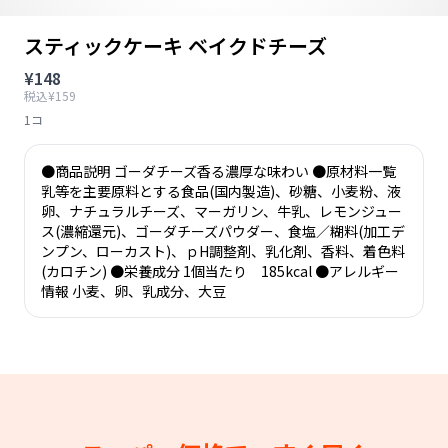
スティックケーキ ベイクドチーズ
¥148
税込¥159
1コ
●商品説明 ゴーダチーズ香る濃厚な味わい ●原材料一覧
乳等を主要原料とする食品(国内製造)、砂糖、小麦粉、液
卵、ナチュラルチーズ、マーガリン、牛乳、レモンジュー
ス(濃縮還元)、ゴーダチーズパウダー、食塩／糊料(加工デ
ンプン、ローカスト)、ｐH調整剤、乳化剤、香料、着色料
(カロチン) ●栄養成分 1個当たり 185kcal ●アレルギー
情報 小麦、卵、乳成分、大豆