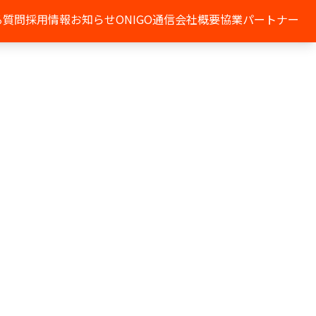
る質問
採用情報
お知らせ
ONIGO通信
会社概要
協業パートナー