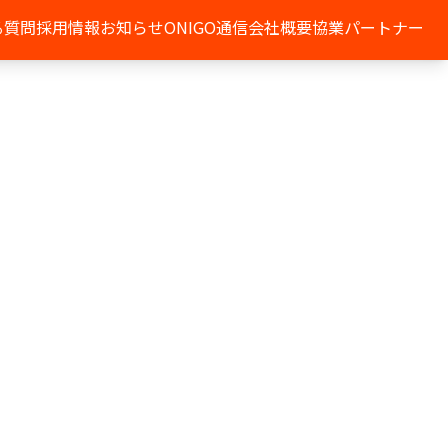
る質問
採用情報
お知らせ
ONIGO通信
会社概要
協業パートナー