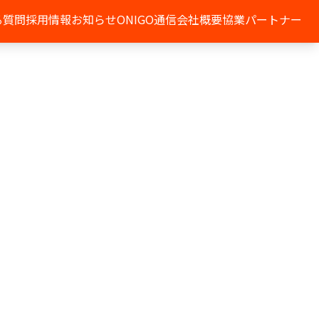
る質問
採用情報
お知らせ
ONIGO通信
会社概要
協業パートナー