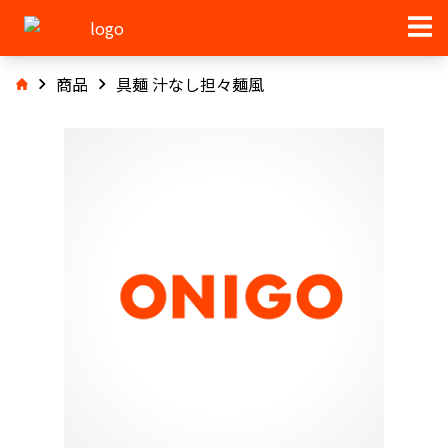
商品
具麺 汁なし担々麺風