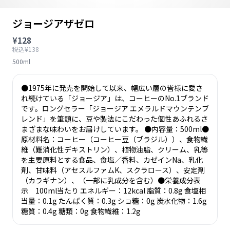
ジョージアザゼロ
¥128
税込¥138
500ml
●1975年に発売を開始して以来、幅広い層の皆様に愛さ
れ続けている「ジョージア」は、コーヒーのNo.1ブランド
です。ロングセラー「ジョージア エメラルドマウンテンブ
レンド」を筆頭に、豆や製法にこだわった個性あふれるさ
まざまな味わいをお届けしています。 ●内容量：500ml●
原材料名：コーヒー（コーヒー豆（ブラジル））、食物繊
維（難消化性デキストリン）、植物油脂、クリーム、乳等
を主要原料とする食品、食塩／香料、カゼインNa、乳化
剤、甘味料（アセスルファムK、スクラロース）、安定剤
（カラギナン）、（一部に乳成分を含む）●栄養成分表
示 100ml当たり エネルギー：12kcal 脂質：0.8g 食塩相
当量：0.1g たんぱく質：0.3g ショ糖：0g 炭水化物：1.6g
糖質：0.4g 糖類：0g 食物繊維：1.2g