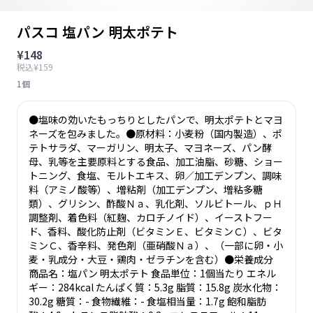
パスコ 塩パン 明太ポテト
¥148
税込¥159
1個
●塩味の効いたもっちりとしたパンで、明太ポテトとマヨ
ネーズを包みました。●原材料：小麦粉（国内製造）、ポ
テトサラダ、マーガリン、明太子、マヨネーズ、パン酵
母、乳等を主要原料とする食品、加工油脂、砂糖、ショー
トニング、食塩、モルトエキス、卵／加工デンプン、調味
料（アミノ酸等）、増粘剤（加工デンプン、増粘多糖
類）、グリシン、酢酸Ｎａ、乳化剤、ソルビトール、ｐＨ
調整剤、着色料（紅麹、カロチノイド）、イーストフー
ド、香料、酸化防止剤（ビタミンＥ、ビタミンＣ）、ビタ
ミンＣ、香辛料、発色剤（亜硝酸Ｎａ）、（一部に卵・小
麦・乳成分・大豆・鶏肉・ゼラチンを含む）●栄養成分
商品名：塩パン 明太ポテト 食品単位：1個当たり エネル
ギー：284kcal たんぱく質：5.3g 脂質：15.8g 炭水化物：
30.2g 糖質：- 食物繊維：- 食塩相当量：1.7g 飽和脂肪