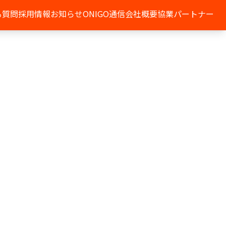
る質問
採用情報
お知らせ
ONIGO通信
会社概要
協業パートナー