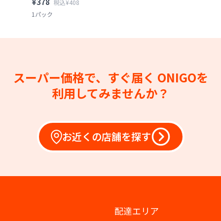
¥378
税込¥408
1パック
スーパー価格で、すぐ届く
ONIGOを
利用してみませんか？
お近くの店舗を探す
配達エリア