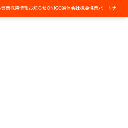
る質問
採用情報
お知らせ
ONIGO通信
会社概要
協業パートナー