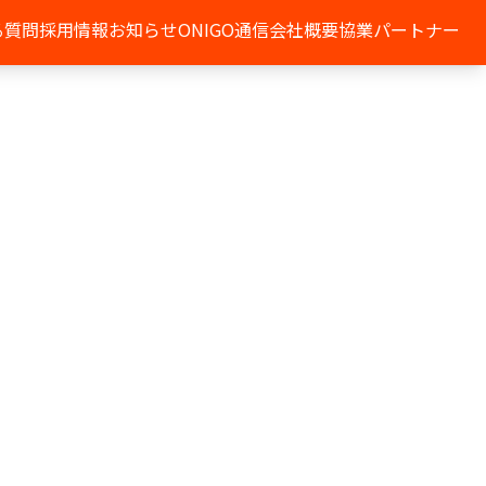
る質問
採用情報
お知らせ
ONIGO通信
会社概要
協業パートナー