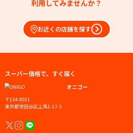
利用してみませんか？
お近くの店舗を探す
スーパー価格で、すぐ届く
オニゴー
〒154-0011
東京都世田谷区上馬1-17-5