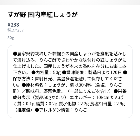
すが野 国内産紅しょうが
¥238
税込¥257
50g
●農家契約栽培した若掘りの国産しょうがを鮮度を活かし
て漬け込み、りんご酢でさわやかな味付けの紅しょうがに
仕上げました。国産しょうが本来の香味を存分にお楽しみ
下さい。 ●内容量：50g ●賞味期限：製造日より120日 ●
保存方法：直射日光、高温多湿を避けて保存してくださ
い。●原材料名：しょうが、漬け原材料（食塩、りんご
酢）／酸味料、野菜色素、（一部にりんごを含む）●栄養
成分表示（製品50gあたり） エネルギー：10kcal たんぱ
く質：0.1g 脂質：0.2g 炭水化物：2.2g 食塩相当量：2.9g
（推定値）●アレルゲン情報：りんご