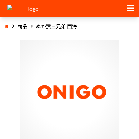
商品
ぬか漬三兄弟 西海