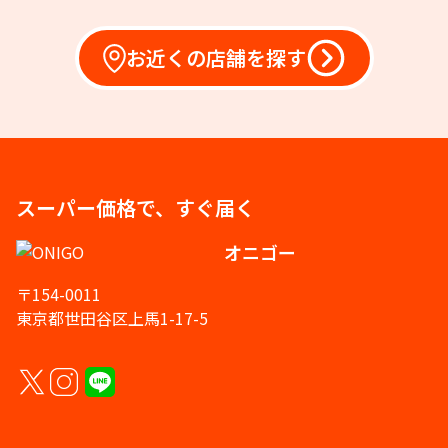
お近くの店舗を探す
スーパー価格で、すぐ届く
オニゴー
〒154-0011
東京都世田谷区上馬1-17-5