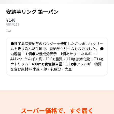
安納芋リング 第一パン
¥148
税込¥159
1コ
●種子島産安納芋のパウダーを使用したさつまいもクリー
ムを折り込んだ生地で、安納芋クリームを包みました。 ●
内容量：１個●栄養成分表示 1個あたり エネルギー：
441kcal たんぱく質：10.0g 脂質：12.0g 炭水化物：73.4g
ナトリウム：430mg 食塩相当量：1.1g●アレルギー物質
を含む原材料 小麦・卵・乳成分・大豆
スーパー価格で、すぐ届く