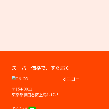
スーパー価格で、すぐ届く
オニゴー
〒154-0011
東京都世田谷区上馬1-17-5