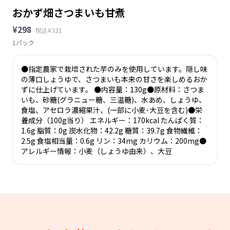
おかず畑さつまいも甘煮
¥298
税込¥321
1パック
●指定農家で栽培された芋のみを使用しています。隠し味
の薄口しょうゆで、さつまいも本来の甘さを楽しめるおか
ずに仕上げています。 ●内容量：130g●原材料：さつま
いも、砂糖(グラニュー糖、三温糖)、水あめ、しょうゆ、
食塩、アセロラ濃縮果汁、(一部に小麦･大豆を含む)●栄
養成分（100g当り） エネルギー：170kcal たんぱく質：
1.6g 脂質：0g 炭水化物：42.2g 糖質：39.7g 食物繊維：
2.5g 食塩相当量：0.6g リン：34mg カリウム：200mg●
アレルギー情報：小麦（しょうゆ由来）、大豆