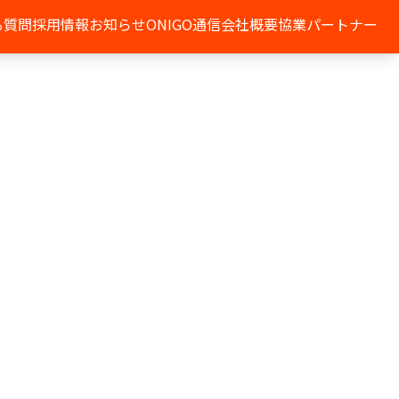
る質問
採用情報
お知らせ
ONIGO通信
会社概要
協業パートナー