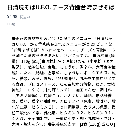
日清焼そばU.F.O. チーズ背脂台湾まぜそば
¥148
税込¥159
110g
●魅惑の食材を組み合わせた禁断のメニュー 「日清焼そ
ばU.F.O.」から背徳感あふれるメニューが登場! ピリ辛な
"台湾まぜそば" の味わいをベースに、チーズと背脂のコク
を加えた食欲をそそるおいしさが特長です。 ●内容量 (麺
量)：110g (85g)●原材料名：油揚げめん（小麦粉（国内
製造）、植物油脂、食塩、しょうゆ、香辛料、大豆食物繊
維）、たれ（豚脂、香辛料、しょうゆ、ポークエキス、魚
粉、糖類、みそ、食塩、発酵調味料、乳等を主要原料とす
る食品、プロセスチーズ、たん白加水分解物、ねぎ、食物
繊維）、かやく（味付豚ミンチ）／加工でん粉、調味料
（アミノ酸等）、炭酸Ｃａ、かんすい、酒精、増粘多糖
類、香料、香辛料抽出物、カロチノイド色素、酸味料、酸
化防止剤（ビタミンＥ）、ｐＨ調整剤、カラメル色素、微
粒二酸化ケイ素、乳化剤、ビタミンＢ２、ビタミンＢ１、
くん液、チャ抽出物、（一部に小麦・卵・乳成分・さば・
大豆・豚肉を含む）●栄養成分表示 [1食 (110g) 当たり]