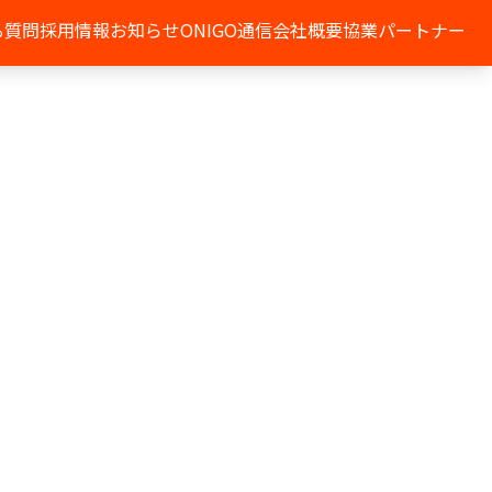
る質問
採用情報
お知らせ
ONIGO通信
会社概要
協業パートナー