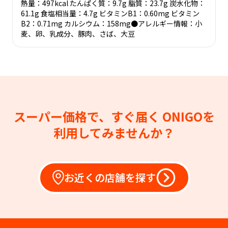
熱量：497kcal たんぱく質：9.7g 脂質：23.7g 炭水化物：
61.1g 食塩相当量：4.7g ビタミンB1：0.60mg ビタミン
B2：0.71mg カルシウム：158mg●アレルギー情報：小
麦、卵、乳成分、豚肉、さば、大豆
スーパー価格で、すぐ届く
ONIGOを
利用してみませんか？
お近くの店舗を探す