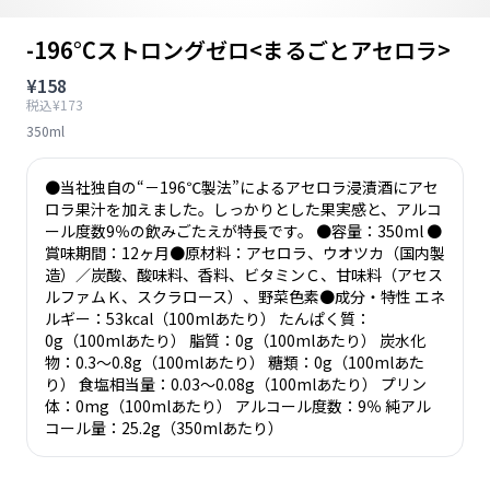
-196°Cストロングゼロ<まるごとアセロラ>
¥158
税込¥173
350ml
●当社独自の“－196℃製法”によるアセロラ浸漬酒にアセ
ロラ果汁を加えました。しっかりとした果実感と、アルコ
ール度数9％の飲みごたえが特長です。 ●容量：350ml ●
賞味期間：12ヶ月●原材料：アセロラ、ウオツカ（国内製
造）／炭酸、酸味料、香料、ビタミンＣ、甘味料（アセス
ルファムＫ、スクラロース）、野菜色素●成分・特性 エネ
ルギー：53kcal（100mlあたり） たんぱく質：
0g（100mlあたり） 脂質：0g（100mlあたり） 炭水化
物：0.3～0.8g（100mlあたり） 糖類：0g（100mlあた
り） 食塩相当量：0.03～0.08g（100mlあたり） プリン
体：0mg（100mlあたり） アルコール度数：9％ 純アル
コール量：25.2g（350mlあたり）