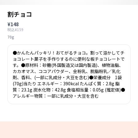
割チョコ
¥148
税込¥159
70g
●かんたんパッキリ！おてがるチョコ。割って溶かしてチ
ョコレート菓子を手作りするのに便利な板チョコレートで
す。●原材料：砂糖(外国製造又は国内製造)、植物油脂、
カカオマス、ココアパウダー、全粉乳、脱脂粉乳／乳化
剤、香料、(一部に乳成分・大豆を含む)●栄養成分 1袋
(70g)当たり エネルギー：390kcal たんぱく質：2.8g 脂
質：23.1g 炭水化物：42.8g 食塩相当量：0.05g (推定値)●
アレルギー物質：一部に乳成分・大豆を含む