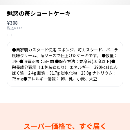
魅惑の苺ショートケーキ
¥308
税込¥332
1コ
●自家製カスタード使用 スポンジ、苺カスタード、バニラ
風味クリーム、苺ソースで仕上げたケーキです。 ●数量：
1個 ●消費期限：5日間 ●保存方法：要冷蔵(10度以下)●
栄養成分表示（１包装あたり） エネルギー：390kcal たん
ぱく質：2.4g 脂質：31.7g 炭水化物：23.8g ナトリウム：
75mg●アレルギー情報： 卵、乳、小麦、大豆
スーパー価格で、すぐ届く