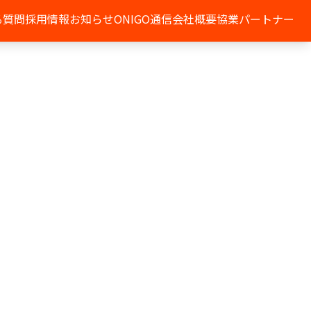
る質問
採用情報
お知らせ
ONIGO通信
会社概要
協業パートナー