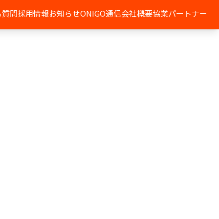
る質問
採用情報
お知らせ
ONIGO通信
会社概要
協業パートナー