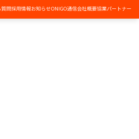
る質問
採用情報
お知らせ
ONIGO通信
会社概要
協業パートナー