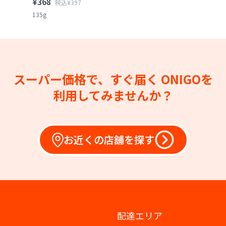
¥368
税込¥397
135g
スーパー価格で、すぐ届く
ONIGOを
利用してみませんか？
お近くの店舗を探す
配達エリア