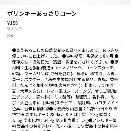
ポリンキーあっさりコーン
¥158
税込¥170
55g
●とうもろこしの自然な甘みと風味を楽しめる、あっさり
優しい味に仕上げました。 ●賞味期限：製造より8ヶ月 ●
保存方法：直射日光、高温、多湿をおさけください。●原
材料：生地(国内製造)(コーングリッツ、コーンスターチ、
砂糖、マーガリン(乳成分を含む)、食塩)、植物油、砂糖、
コーンパウダー、乳等を主要原料とする食品、食塩、香辛
料、たんぱく加水分解物(大豆を含む)、粉末しょうゆ(小
麦・大豆を含む)、トマト風味シーズニング、オリゴ糖/加
工デンプン、調味料(アミノ酸等)、膨脹剤、香料(乳・え
び・大豆由来)、甘味料(ステビア)、酸味料、カロチノイド
色素、香辛料抽出物●栄養成分 内容量：1袋55g当たり ※
推定値 エネルギー：289kcal たんぱく質：2.3g 脂質：
15.6g 炭水化物：34.9g 食塩相当量：1.2g●アレルギー情
報 製品中の特定原材料 :乳・小麦・えび 製品中の特定原材