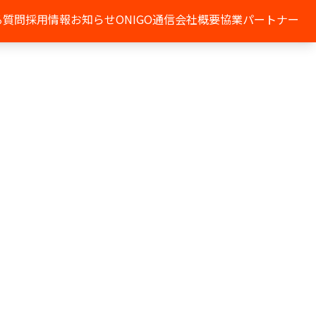
る質問
採用情報
お知らせ
ONIGO通信
会社概要
協業パートナー