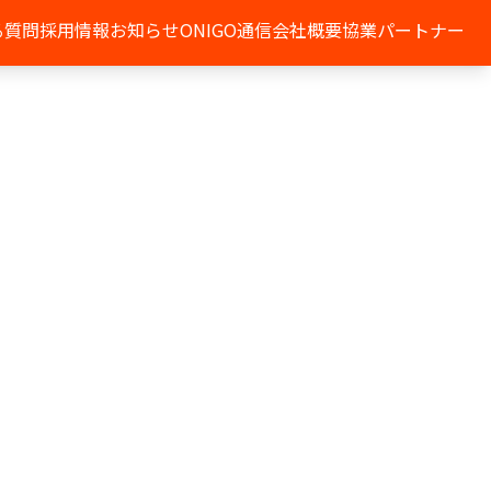
る質問
採用情報
お知らせ
ONIGO通信
会社概要
協業パートナー