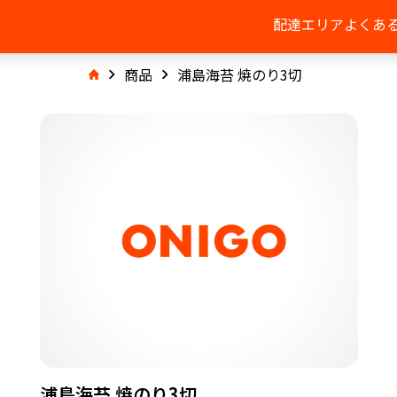
配達エリア
よくあ
商品
浦島海苔 焼のり3切
浦島海苔 焼のり3切