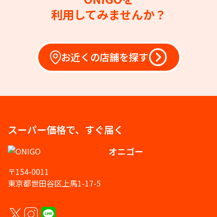
利用してみませんか？
お近くの店舗を探す
スーパー価格で、すぐ届く
オニゴー
〒154-0011
東京都世田谷区上馬1-17-5