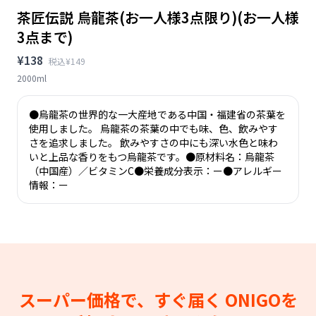
茶匠伝説 烏龍茶(お一人様3点限り)(お一人様
3点まで)
¥138
税込¥149
2000ml
●烏龍茶の世界的な一大産地である中国・福建省の茶葉を
使用しました。 烏龍茶の茶葉の中でも味、色、飲みやす
さを追求しました。 飲みやすさの中にも深い水色と味わ
いと上品な香りをもつ烏龍茶です。●原材料名：烏龍茶
（中国産）／ビタミンC●栄養成分表示：ー●アレルギー
情報：ー
スーパー価格で、すぐ届く
ONIGOを