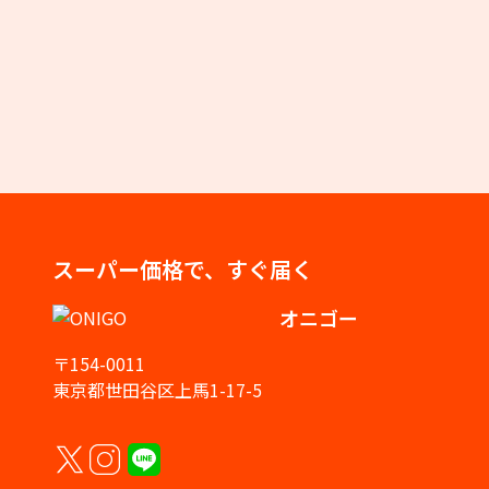
スーパー価格で、すぐ届く
オニゴー
〒154-0011
東京都世田谷区上馬1-17-5