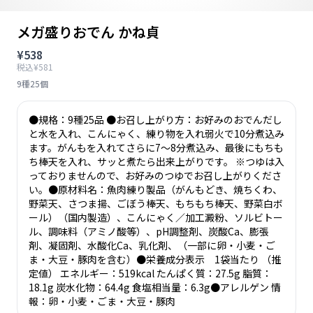
メガ盛りおでん かね貞
¥538
税込¥581
9種25個
●規格：9種25品 ●お召し上がり方：お好みのおでんだし
と水を入れ、こんにゃく、練り物を入れ弱火で10分煮込み
ます。がんもを入れてさらに7～8分煮込み、最後にもちも
ち棒天を入れ、サッと煮たら出来上がりです。 ※つゆは入
っておりませんので、お好みのつゆでお召し上がりくださ
い。●原材料名：魚肉練り製品（がんもどき、焼ちくわ、
野菜天、さつま揚、ごぼう棒天、もちもち棒天、野菜白ボ
ール）（国内製造）、こんにゃく／加工澱粉、ソルビトー
ル、調味料（アミノ酸等）、pH調整剤、炭酸Ca、膨張
剤、凝固剤、水酸化Ca、乳化剤、（一部に卵・小麦・ご
ま・大豆・豚肉を含む）●栄養成分表示 1袋当たり （推
定値） エネルギー：519kcal たんぱく質：27.5g 脂質：
18.1g 炭水化物：64.4g 食塩相当量：6.3g●アレルゲン 情
報：卵・小麦・ごま・大豆・豚肉